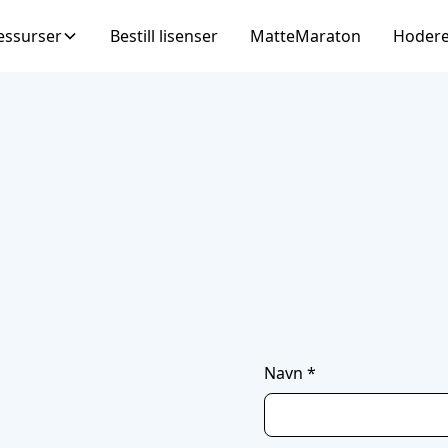
essurser
Bestill lisenser
MatteMaraton
Hoder
Navn *