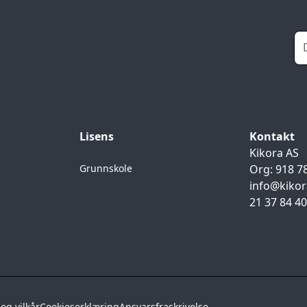
Lisens
Kontakt
Kikora AS
Grunnskole
Org: 918 7
info@kikor
21 37 84 4
og vilkår
Cookieserklæring
Ansvarsfraskrivelse