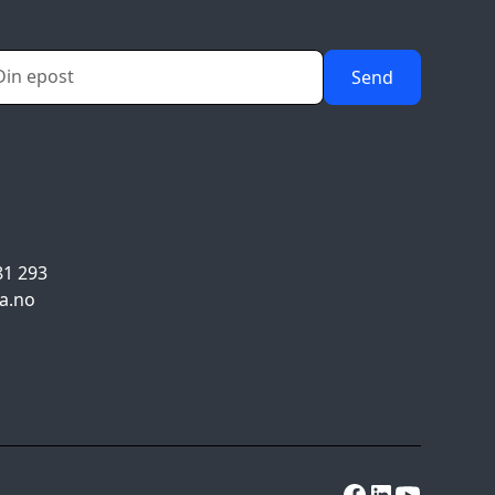
81 293
a.no
0